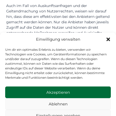
Auch im Fall von Auskunftsanfragen und der
Geltendmachung von Nutzerrechten, weisen wir darauf
hin, dass diese am effektivsten bei den Anbietern geltend
gemacht werden können. Nur die Anbieter haben jeweils
Zugriff auf die Daten der Nutzer und können direkt
entsprechende Maßnahmen ergreifen und Auskünfte
geben. Sollten Sie dennoch Hilfe benötigen, dann können
Einwilligung verwalten
Sie sich an uns wenden.
Um dir ein optimales Erlebnis zu bieten, verwenden wir
Technologien wie Cookies, um Geräteinformationen zu speichern
– Facebook (Facebook Ireland Ltd., 4 Grand Canal Square,
und/oder darauf zuzugreifen. Wenn du diesen Technologien
Grand Canal Harbour, Dublin 2, Irland) –
zustimmst, können wir Daten wie das Surfverhalten oder
Datenschutzerklärung:
https://www.facebook.com/about
eindeutige IDs auf dieser Website verarbeiten. Wenn du deine
Einwilligung nicht erteilst oder zurückziehst, können bestimmte
/privacy/
, Opt-Out:
https://www.facebook.com/settings?
Merkmale und Funktionen beeinträchtigt werden.
tab=ads
und
http://www.youronlinechoices.com
, Privacy
Shield:
https://www.privacyshield.gov/participant?
id=a2zt0000000GnywAAC&status=Active
.
Akzeptieren
Ablehnen
© 2026 DJK-VfL 1919 Willich e.V.
Einstellungen ansehen