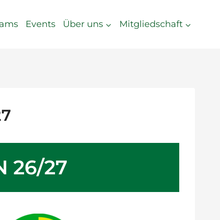
eams
Events
Über uns
Mitgliedschaft
27
 26/27