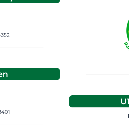
4352
en
U
8401