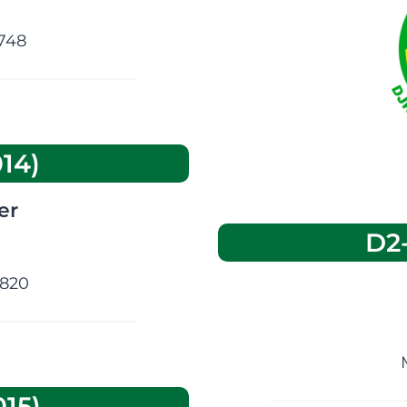
4748
14)
space
er
D2
8820
15)