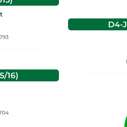
t
D4-J
2793
5/16)
n
space
1704