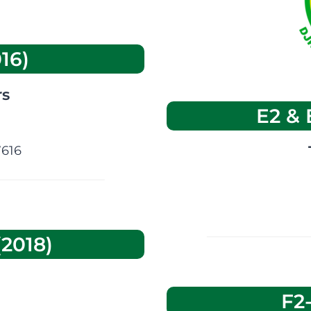
16)
rs
E2 & 
7616
(2018)
F2