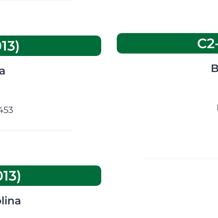
C2
13)
B
a
453
space
13)
space
lina