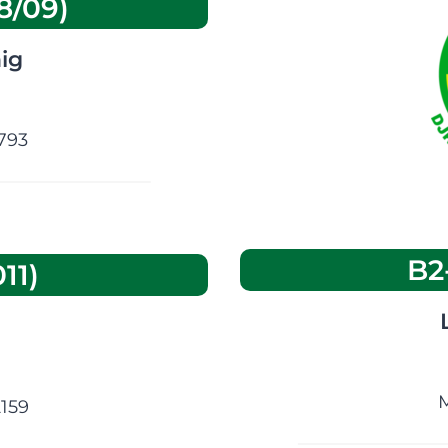
8/09)
ig
1793
space
B2
11)
M
2159