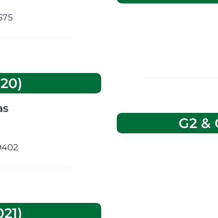
575
20)
as
G2 & 
9402
21)
space