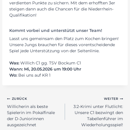
verdienten Punkte zu sichern. Mit dem erhofften 3er
steigen dann auch die Chancen für die Niederrhein-
Qualifikation!
Kommt vorbei und unterstützt unser Team!
Lasst uns gemeinsam den Platz zum Kochen bringen!
Unsere Jungs brauchen für dieses vorentscheidende
Spiel jede Unterstützung von der Seitenlinie.
Was:
Willich C1 gg. TSV Bockum C1
Wann:
Mi, 20.05.2026 um 19:00 Uhr
Wo:
Bei uns auf KR 1
Beitragsnavigation
ZURÜCK
WEITER
Willicherin als beste
3:2-Krimi unter Flutlicht:
Spielerin im Pokalfinale
Unsere C1 bezwingt den
der D-Juniorinnen
Tabellenführer im
ausgezeichnet
Wiederholungsspiel!